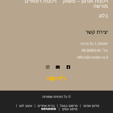
וילונות אורגון – משווק
וילונות רומאיים
מורשה
בלוג
יצירת קשר
האופק 1 נס ציונה
טל': 08.8686140
office@cosido.co.il
© כל הזכויות שמורות
קידום אורגני
פרסום בגוגל
בניית אתרים
עיצוב לוגו
מיתוג עסקי